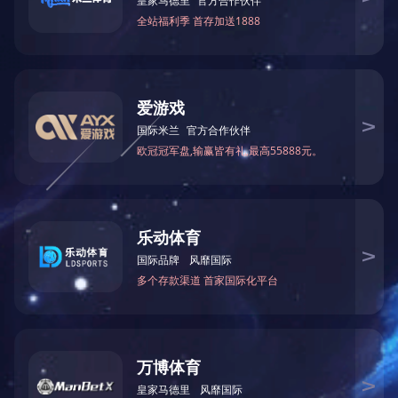
瑜欣二合一控制器
1.2KW 48v驱动电机控制器用于拖拉机草坪车。它与我们的驱
动电机相匹配。我们有800W至5.5KW的电机和控制器，用于电