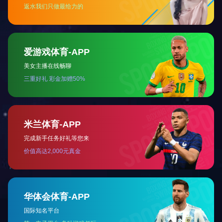
成为卓越的智能控制系统解决方案供应商
快速导航
关于我们
发展历史
项目案例
解决方案
联系我们
热门产品
乐鱼·体育-乐鱼(中国)一站式服务官方网站
发电机
电驱动类