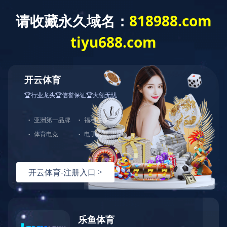
乐鱼·体育-乐鱼(中国)一站式服务官方网站
产品中心
电驱
动类
驱动总成